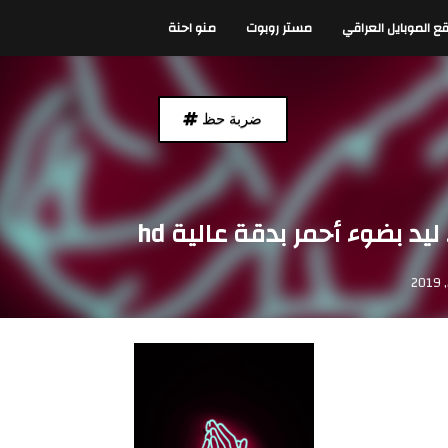
ع الموبايل العراقي
مستر روبوت
منو احنة
ضربة حظ
يد بضوء أحمر بدقة عالية hd