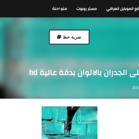
ع الموبايل العراقي
مستر روبوت
منو احنة
ضربة حظ
الجدران بالالوان بدقة عالية hd